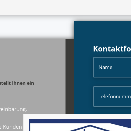
Kontaktf
tellt Ihnen ein
reinbarung.
re Kunden da