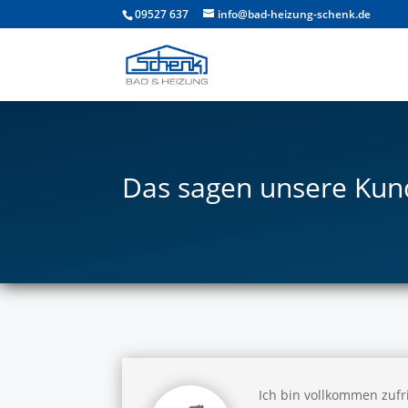
09527 637
info@bad-heizung-schenk.de
Das sagen unsere Ku
Ich bin vollkommen zufri