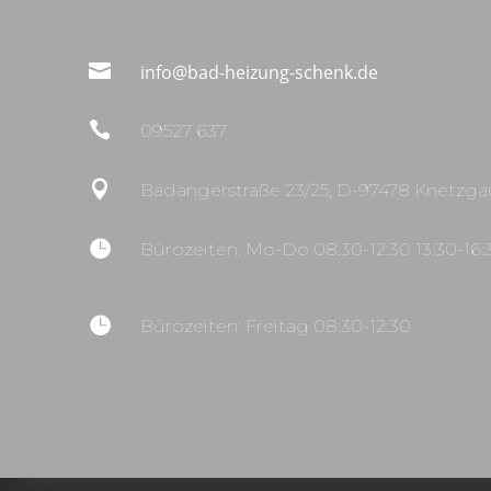

info@bad-heizung-schenk.de

09527 637

Badangerstraße 23/25, D-97478 Knetzga

Bürozeiten: Mo-Do 08:30-12:30 13:30-16:

Bürozeiten: Freitag 08:30-12:30