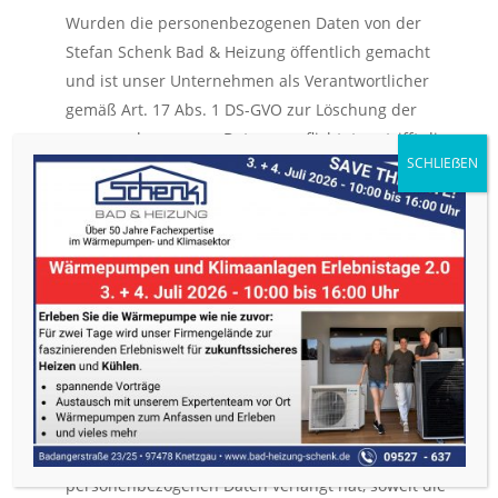
Wurden die personenbezogenen Daten von der
Stefan Schenk Bad & Heizung öffentlich gemacht
und ist unser Unternehmen als Verantwortlicher
gemäß Art. 17 Abs. 1 DS-GVO zur Löschung der
personenbezogenen Daten verpflichtet, so trifft die
Stefan Schenk Bad & Heizung unter
Berücksichtigung der verfügbaren Technologie
und der Implementierungskosten angemessene
Maßnahmen, auch technischer Art, um andere für
die Datenverarbeitung Verantwortliche, welche die
veröffentlichten personenbezogenen Daten
verarbeiten, darüber in Kenntnis zu setzen, dass
die betroffene Person von diesen anderen für die
Datenverarbeitung Verantwortlichen die Löschung
sämtlicher Links zu diesen personenbezogenen
Daten oder von Kopien oder Replikationen dieser
personenbezogenen Daten verlangt hat, soweit die